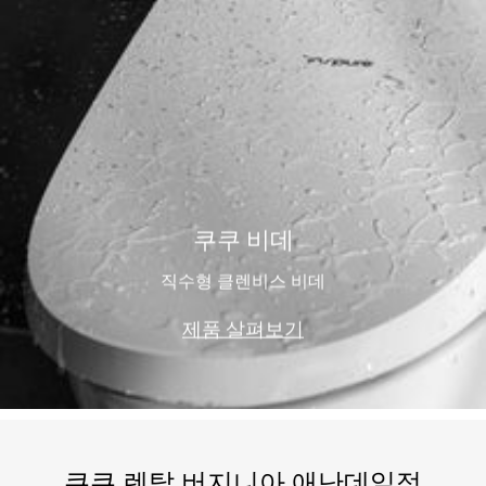
쿠쿠 비데
직수형 클렌비스 비데
제품 살펴보기
쿠쿠 렌탈 버지니아 애난데일점