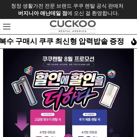
Skip To Content
청정 생활가전 전문 브랜드 쿠쿠 렌탈 공식 판매처
버지니아 애난데일 점
에 오신 걸 환영합니다.
구매시 쿠쿠 최신형 압력밥솥 증정
Wel