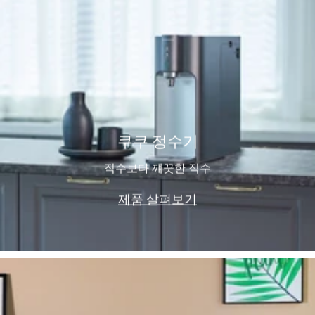
쿠쿠 정수기
직수보다 꺠끗한 직수
제품 살펴보기