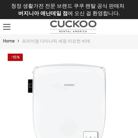
Skip To Content
청정 생활가전 전문 브랜드 쿠쿠 렌탈 공식 판매처
버지니아 애난데일 점
에 오신 걸 환영합니다.
Home
프리미엄 다이나믹 세정 리모컨 비데
-15%