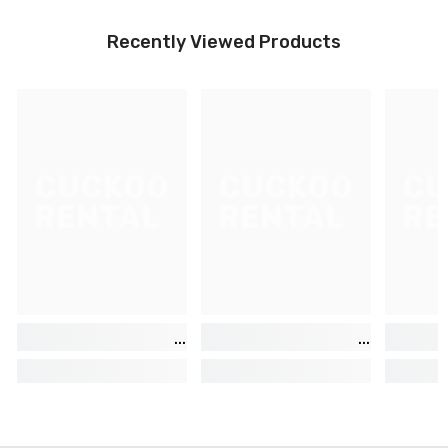
Recently Viewed Products
CUCKOO
CUCKOO
CU
RENTAL
RENTAL
RE