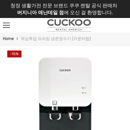
Skip To Content
청정 생활가전 전문 브랜드 쿠쿠 렌탈 공식 판매처
버지니아 애난데일 점
에 오신 걸 환영합니다.
Home
역삼투압 프라임 냉온정수기 (카운터탑)
-15%