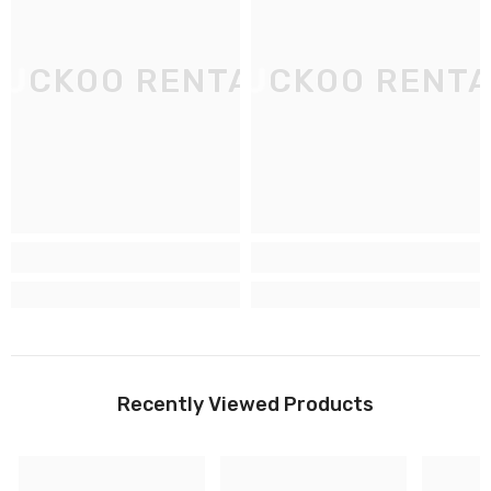
CUCKOO RENTAL
CUCKOO RENTA
C
Recently Viewed Products