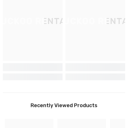
CUCKOO RENTAL
CUCKOO RENTA
C
Recently Viewed Products