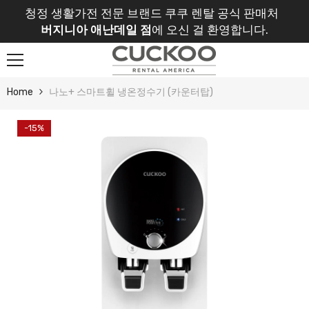
Skip To Content
청정 생활가전 전문 브랜드 쿠쿠 렌탈 공식 판매처
버지니아 애난데일 점
에 오신 걸 환영합니다.
Home
나노+ 스마트휠 냉온정수기 (카운터탑)
-15%